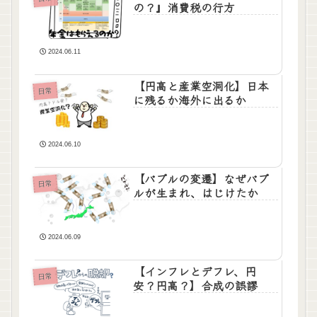
の？』消費税の行方
2024.06.11
【円高と産業空洞化】日本
日常
に残るか海外に出るか
2024.06.10
【バブルの変遷】なぜバブ
日常
ルが生まれ、はじけたか
2024.06.09
【インフレとデフレ、円
日常
安？円高？】合成の誤謬